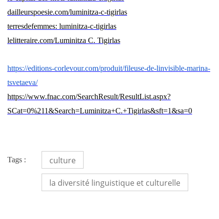
dailleurspoesie.com/luminitza-c-tigirlas
terresdefemmes: luminitza-c-tigirlas
lelitteraire.com/Luminitza C. Tigirlas
https://editions-corlevour.com/produit/fileuse-de-linvisible-marina-
tsvetaeva/
https://www.fnac.com/SearchResult/ResultList.aspx?
SCat=0%211&Search=Luminitza+C.+Tigirlas&sft=1&sa=0
culture
Tags :
la diversité linguistique et culturelle