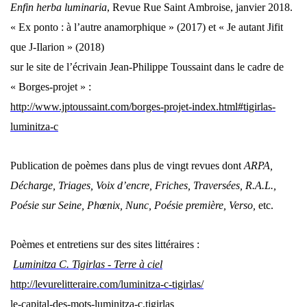
Enfin
herba luminaria
, Revue Rue Saint Ambroise, janvier 2018.
« Ex ponto : à l’autre anamorphique » (2017) et «
Je autant Jifit
que J-Ilarion » (2018)
sur le site de l’écrivain Jean-Philippe Toussaint dans le cadre de
« Borges-projet » :
http://www.jptoussaint.com/borges-projet-index.html#tigirlas-
luminitza-c
Publication de poèmes dans
plus de vingt revues dont
ARPA,
Décharge, Triages, Voix d’encre, Friches, Traversées, R.A.L.,
Poésie sur Seine,
Phœnix, Nunc, Poésie première, Verso,
etc.
Poèmes et entretiens sur des sites littéraires :
Luminitza C. Tigirlas - Terre à ciel
http://levurelitteraire.com/luminitza-c-tigirlas/
le-capital-des-mots-luminitza-c.tigirlas