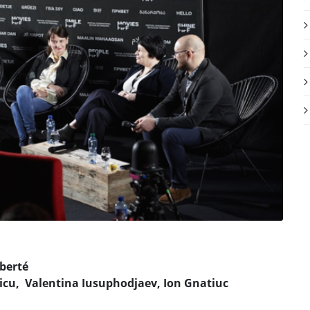
iberté
lnicu, Valentina Iusuphodjaev, Ion Gnatiuc