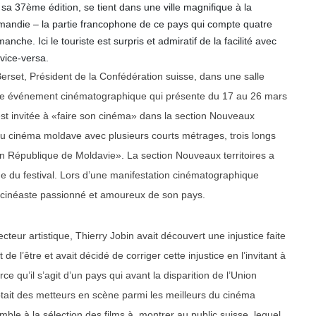
a sa 37ème édition, se tient dans une ville magnifique à la
Romandie – la partie francophone de ce pays qui compte quatre
omanche. Ici le touriste est surpris et admiratif de la facilité avec
 vice-versa.
erset, Président de la Confédération suisse, dans une salle
ble événement cinématographique qui présente du 17 au 26 mars
est invitée à «faire son cinéma» dans la section Nouveaux
u cinéma moldave avec plusieurs courts métrages, trois longs
en République de Moldavie». La section Nouveaux territoires a
ique du festival. Lors d’une manifestation cinématographique
 – cinéaste passionné et amoureux de son pays.
cteur artistique, Thierry Jobin avait découvert une injustice faite
e l’être et avait décidé de corriger cette injustice en l’invitant à
e qu’il s’agit d’un pays qui avant la disparition de l’Union
ptait des metteurs en scène parmi les meilleurs du cinéma
emble à la sélection des films à montrer au public suisse, lequel