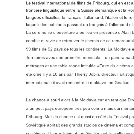
Le festival international de films de Fribourg, qui en est 
frontière linguistique entre la Suisse alémanique et la 
langues officielles: le français, l’allemand, l’italien et le r
laquelle les habitants passent du français à l’allemand et
La cérémonie d’ouverture a eu lieu en présence d’Alain B
comble et ravie de retrouver le chemin de ce remarqua
99 films de 52 pays de tous les continents. La Moldavie 
Territoires avec une première mondiale – un panorama d
métrages et une table ronde intitulée «Faire du cinéma 
été créé il y a 10 ans par Thierry Jobin, directeur artist
internationale il avait rencontré le moldave Ion Gnatiuc
La chance a souri alors à la Moldavie car en tant que Dire
à un petit pays européen très peu connu mais qui méritait d
Fribourg. Mais la chance est aussi du côté du Festival parc
Soviétique abritait des grands studios de cinéma et com
soviétique. Thierry Jobin et Ion Gnatiuc ont travaillé ens