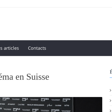
s articles
Contacts
É
néma en Suisse