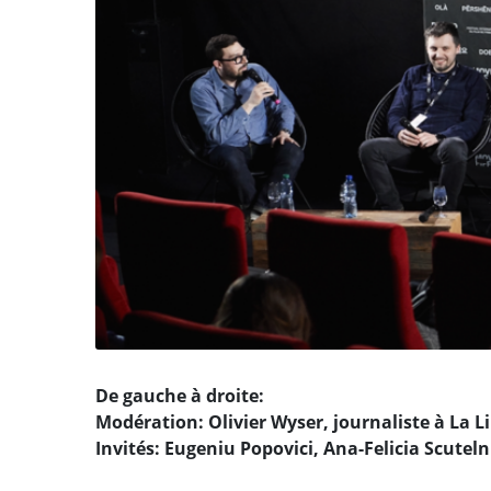
De gauche à droite:
Modération: Olivier Wyser, journaliste à La L
Invités: Eugeniu Popovici, Ana-Felicia Scute