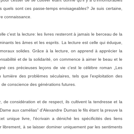
pour cesser de se cultiver étant donné qu'il y a d'innombrables
ais quels sont ces passe-temps envisageables? Je suis certaine,
dre connaissance.
le c'est la lecture: les livres resteront à jamais le berceau de la
minants les âmes et les esprits. La lecture est celle qui éduque,
s moraux solides. Grâce à la lecture, on apprend à apprécier la
onsabilité et de la solidarité, on commence à aimer le beau et le
igné ces précieuses leçons de vie c'est le célèbre roman „Les
lumière des problèmes séculaires, tels que l'exploitation des
se de conscience des générations futures.
de considération et de respect, ils cultivent la tendresse et la
 Dame aux camélias” d'Alexandre Dumas le fils étant la preuve la
t unique livre, l'écrivain a déniché les spécificités des liens
 librement, à se laisser dominer uniquement par les sentiments