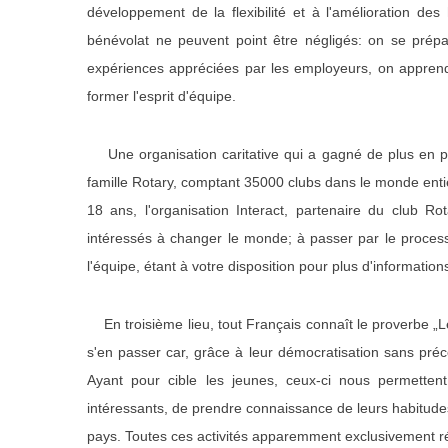
développement de la flexibilité et à l'amélioration d
bénévolat ne peuvent point être négligés: on se prép
expériences appréciées par les employeurs, on apprend
former l'esprit d'équipe.
Une organisation caritative qui a gagné de plus en plu
famille Rotary, comptant 35000 clubs dans le monde enti
18 ans, l'organisation Interact, partenaire du club Ro
intéressés à changer le monde; à passer par le process
l'équipe, étant à votre disposition pour plus d'informatio
En troisième lieu, tout Français connaît le proverbe „L
s'en passer car, grâce à leur démocratisation sans pré
Ayant pour cible les jeunes, ceux-ci nous permetten
intéressants, de prendre connaissance de leurs habitudes
pays. Toutes ces activités apparemment exclusivement réc