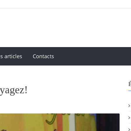
s articles
Contacts
É
oyagez!