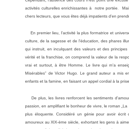
Cependant, l'absence des cours n'est point une excuse 
activités culturelles enrichissantes à notre portée. M
chers lecteurs, que vous êtes déjà impatients d'en pren
En premier lieu, l'activité la plus formatrice et universel
culture, de la sagesse et de l'éducation, des phares illu
qui instruit, en inculquant des valeurs et des principe
vérité et la franchise, on comprend la valeur de la resp
vrai et surtout, à être Homme. Le livre qui m'a ense
Misérables” de Victor Hugo. Le grand auteur a mis en 
enfants et la famine, en faisant un appel cordial à la pri
De plus, les livres renforcent les sentiments d'amour, 
passion, en amplifiant le bonheur de vivre, le roman „La
plus éloquente. Considéré un génie pour avoir écrit ce
amoureux au XIX-ème siècle, exhortant les gens à aimer