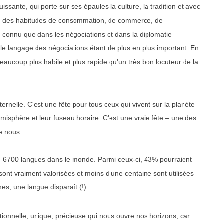
sante, qui porte sur ses épaules la culture, la tradition et avec
 par des habitudes de consommation, de commerce, de
en connu que dans les négociations et dans la diplomatie
 le langage des négociations étant de plus en plus important. En
beaucoup plus habile et plus rapide qu'un très bon locuteur de la
ernelle. C'est une fête pour tous ceux qui vivent sur la planète
 hémisphère et leur fuseau horaire. C'est une vraie fête – une des
e nous.
n 6700 langues dans le monde. Parmi ceux-ci, 43% pourraient
s sont vraiment valorisées et moins d'une centaine sont utilisées
s, une langue disparaît (!).
ionnelle, unique, précieuse qui nous ouvre nos horizons, car