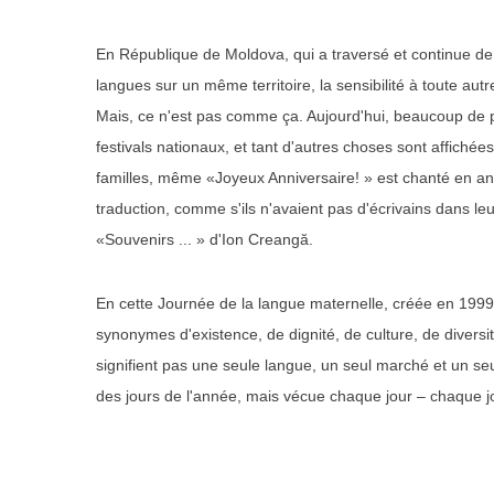
En République de Moldova, qui a traversé et continue de tr
langues sur un même territoire, la sensibilité à toute autr
Mais, ce n'est pas comme ça. Aujourd'hui, beaucoup de pu
festivals nationaux, et tant d'autres choses sont affiché
familles, même «Joyeux Anniversaire! » est chanté en ang
traduction, comme s'ils n'avaient pas d'écrivains dans le
«Souvenirs ... » d'Ion Creangă.
En cette Journée de la langue maternelle, créée en 1999,
synonymes d'existence, de dignité, de culture, de diversité
signifient pas une seule langue, un seul marché et un seu
des jours de l'année, mais vécue chaque jour – chaque jou