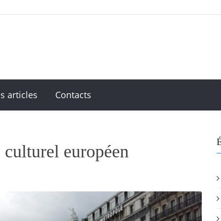
s articles
Contacts
É
 culturel européen