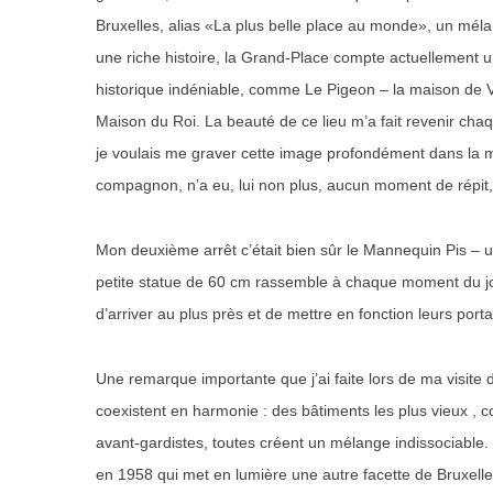
Bruxelles, alias «La plus belle place au monde», un méla
une riche histoire, la Grand-Place compte actuellement
historique indéniable, comme Le Pigeon – la maison de Vic
Maison du Roi. La beauté de ce lieu m’a fait revenir cha
je voulais me graver cette image profondément dans la mé
compagnon, n’a eu, lui non plus, aucun moment de répit,
Mon deuxième arrêt c’était bien sûr le Mannequin Pis – u
petite statue de 60 cm rassemble à chaque moment du jou
d’arriver au plus près et de mettre en fonction leurs porta
Une remarque importante que j’ai faite lors de ma visite da
coexistent en harmonie : des bâtiments les plus vieux , co
avant-gardistes, toutes créent un mélange indissociabl
en 1958 qui met en lumière une autre facette de Bruxelles,