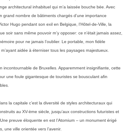
nge architectural inhabituel qui m’a laissée bouche bée. Avec
 un grand nombre de bâtiments chargés d’une importance
tor Hugo pendant son exil en Belgique, l’Hôtel-de-Ville, la
que soir sans même pouvoir m’y opposer: ce n’était jamais assez,
moire pour ne jamais l’oublier. Le portable, mon fidèle
 m’ayant aidée à éterniser tous les paysages majestueux.
n incontournable de Bruxelles. Apparemment insignifiante, cette
r une foule gigantesque de touristes se bousculant afin
bles.
ns la capitale c’est la diversité de styles architecturaux qui
nstruits au XV-ème siècle, jusqu’aux constructions futuristes et
e. Une preuve éloquente en est l’Atomium – un monument érigé
 une ville orientée vers l’avenir.