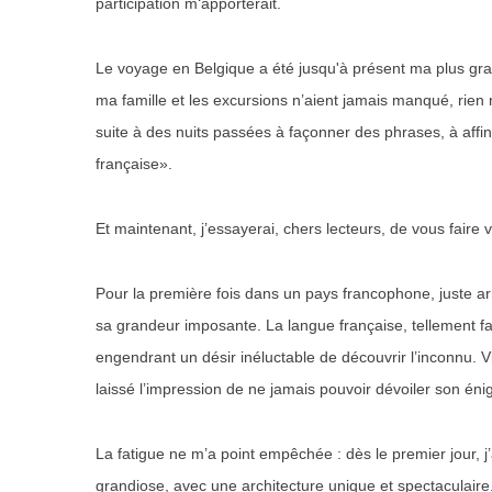
participation m‘apporterait.
Le voyage en Belgique a été jusqu'à présent ma plus gra
ma famille et les excursions n’aient jamais manqué, rien
suite à des nuits passées à façonner des phrases, à affin
française».
Et maintenant, j’essayerai, chers lecteurs, de vous faire
Pour la première fois dans un pays francophone, juste arr
sa grandeur imposante. La langue française, tellement fam
engendrant un désir inéluctable de découvrir l’inconnu. Vi
laissé l’impression de ne jamais pouvoir dévoiler son én
La fatigue ne m’a point empêchée : dès le premier jour, j
grandiose, avec une architecture unique et spectaculair